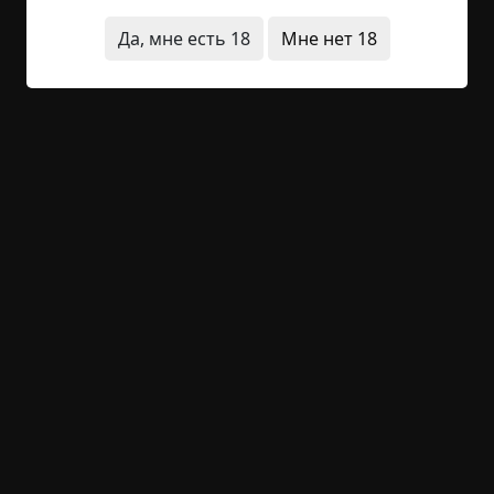
он толкнул Андрея под локоть: — Слышь, перед
тобой рисуется. Андрей не ответил, вздохнул с
Да, мне есть 18
Мне нет 18
досадой — толчок под руку крутанул звездную...
Читать полностью
космос
двойники
жесть
путешествия во
времени
странные люди
+99
5
3 250
Бриг “Ужас”
©
Антоний Оссендовский
35.5 мин.
Страшные истории
Hell Inquisitor
4-06-2021, 10:36
Источник
«На берегу Большеземельской тундры найден