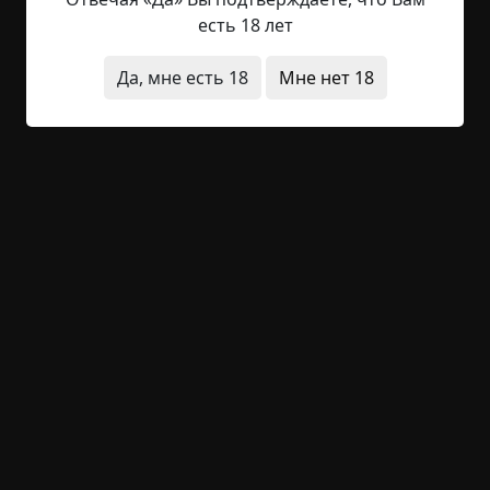
в наш мир. Это было в Южной Америке. Нет, я не
есть 18 лет
назову населенный пункт, и даже не скажу
страну. Вам будет достаточно...
Да, мне есть 18
Мне нет 18
Читать полностью
заброшенное место
деревня
предвестия
странные люди
+8
Обсудить
1 516
Граница
©
Анна Чугунекова
11.5 мин.
Страшные истории
Hell Inquisitor
11-05-2021, 13:37