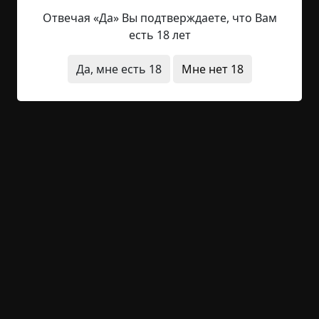
появления в России MP3-плееров было еще лет
Отвечая «Да» Вы подтверждаете, что Вам
20. Я выскочил на улицу, и что самое странное,
есть 18 лет
страх пропал. Дальше я подошел к забору,
вглядываясь в темноту. А вот на другой стороне
Да, мне есть 18
Мне нет 18
дороги, аккурат над забором (уже церковным) и
находилось нечто действительно странное. До
сих пор сложно это описать, но я попытаюсь.
Примерно метрах в трех над церковным
забором висел шар. Ну как висел... Самого шара
видно не было, но какой-то шарообразный
объект там был. Дождь, натыкаясь на невидимую
преграду, просто стекал с него, как будто бы это
был воздушный шарик или полиэтиленовый
пакет, только размером примерно с две
коровьих головы, или даже больше. Свободное
от дождя пространство слабо светилось
фиолетовым светом и пульсировало, то
сжимаясь, то расширяясь в такт музыкальным