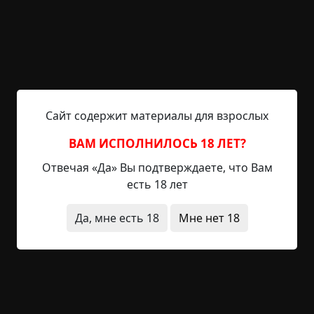
2-09-2019, 21:32
Указать источник!
— Вот сейчас зайдем, а там два амбала, —
прошептала Варька, держась за ручку купе. —
Угу, — буркнула я, поправляя на плече сумку. — И
Сайт содержит материалы для взрослых
трое с дубинкой, один с топором за компанию.
Нет, конечно, я чувствовала себя виноватой.
ВАМ ИСПОЛНИЛОСЬ 18 ЛЕТ?
Слегка. Совсем чуточку. Из нашей Потутуевки
совершенно невозможно выбраться летом. В
Отвечая «Да» Вы подтверждаете, что Вам
кассе крохотного полустанка, несмотря на
есть 18 лет
наличие компьютера, нормальных билетов все
равно...
Да, мне есть 18
Мне нет 18
Читать полностью
вымышленные
жесть
дорога
странные
люди