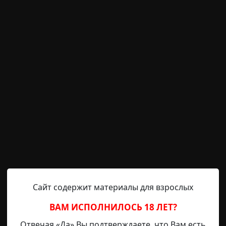
 вечером — футбол. Купив бутылку пива, инженер спеши
Леша, сосед по этажу хрущевки. Леше перестройка дала
м, то ли водителем, а, может, и тем, и этим. Про то Дмит
анный финал
предметы
зима
Сайт содержит материалы для взрослых
Captain_Torch
28-08-2019, 23:49
Указать источни
ВАМ ИСПОЛНИЛОСЬ 18 ЛЕТ?
Отвечая «Да» Вы подтверждаете, что Вам есть