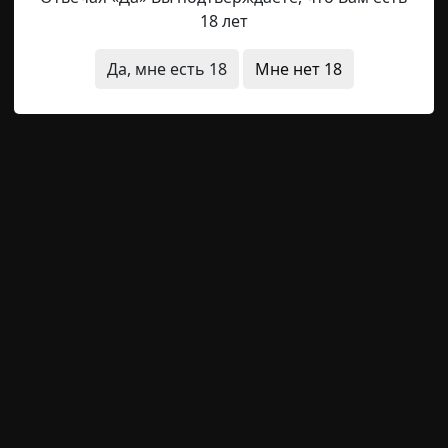
сь тучи. Ветер, пока еще слабый, начинал потихоньку
18 лет
у своей машины и курил. Рабочий день потихоньку подхо
оты и домой. Пятница. Выходные! — Привет еще раз, Ок
Да, мне есть 18
Мне нет 18
 — что у нас осталось по заказам? — Да не шибко густо,
ркала
и
Captain_Torch
28-08-2019, 23:47
Источник
спустился на первый этаж с чемоданом в руках. В воздухе