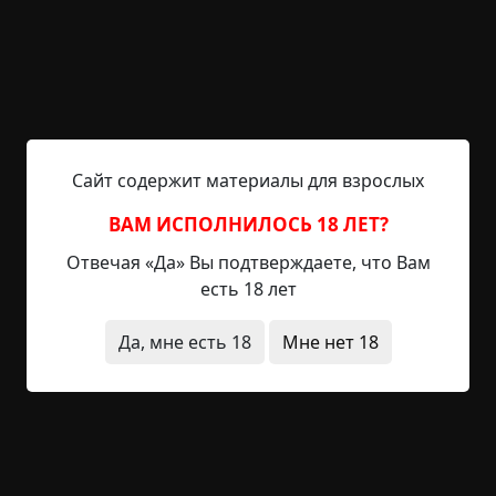
которой была вымощена Риджент-стрит. Дождь
лил, не переставая, канавы не справлялись с
потоком воды, катившимся вниз по улице.
Разумеется, все горожане — даже самая
маргинальная часть общества — в такую погоду
предпочли мирно посапывать у себя в кроватях.
Сайт содержит материалы для взрослых
Что ж, я не виню их за это. Скоро закончится моя
смена, и я смогу с чистой совестью пойти домой.
ВАМ ИСПОЛНИЛОСЬ 18 ЛЕТ?
За...
Отвечая «Да» Вы подтверждаете, что Вам
есть 18 лет
Читать полностью
вымышленные
за границей
странные люди
Да, мне есть 18
Мне нет 18
+5
Обсудить
1 612