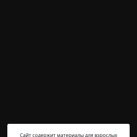
вымышленные
неожиданный финал
призраки
архив
+31
Обсудить
1 253
Нам будет очень весело
Указать автора!
4 мин.
Страшные истории
archive
11-01-2019, 23:21
Указать источник!
Переезд в новый город часто даётся не особо
легко, особенно для 12-летнего мальчика.
Обычно появляются проблемы с адаптацией в
школе, поиском новых друзей. Роме в этом плане
Сайт содержит материалы для взрослых