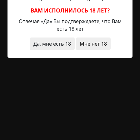
немного повезло, так как переезд выпал на
время каникул, и можно было завести друзей до
ВАМ ИСПОЛНИЛОСЬ 18 ЛЕТ?
начала учёбы. И буквально в первый день ему
Отвечая «Да» Вы подтверждаете, что Вам
улыбнулась удача — Рома познакомился с
есть 18 лет
соседским мальчиком Гришей, его ровесником,
они сразу...
Да, мне есть 18
Мне нет 18
Читать полностью
вымышленные
неожиданный финал
призраки
архив
+36
Обсудить
1 302
Праздничный человек
Указать автора!
2 мин.
Страшные истории
archive