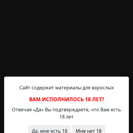
новилось, а я почему-то нет. И я сейчас для сто
ечусь по квартире, будто какой-нибудь Флэш или Су
. Временная аномалия.
шибся. Да и сам быстро это понял — часы шли, люди н
ы за углом, ехали машины. В девять утра завиб
елефон; я не стал его ловить, потому что он раздроби
 пол. К тому времени всё стало более или менее ясно, 
ью на лестницу, пока не охрип.
душила обыкновенная простыня в тот момент, когда 
остыня просто хотела опасть на пустую кровать, и хоро
шно? Мне тоже иногда бывает смешно. Иногда я смеюсь
Сайт содержит материалы для взрослых
е переставая.
ВАМ ИСПОЛНИЛОСЬ 18 ЛЕТ?
 же кадр из фильма Тарантино, оставленный на мониторе
Отвечая «Да» Вы подтверждаете, что Вам есть
 окно, на людей. Голод и жажда больше меня не посещ
18 лет
 чтобы заставить себя хоть что-то почувствовать, я с
резал себе руки о края скатерти, пытался даже выколо
Да, мне есть 18
Мне нет 18