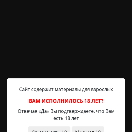
религия
неожиданный финал
+27
1
1 601
Лес под стенами
©
Ядров Вячеслав
4.5 мин.
Страшные истории
Ужратый Гусениц
28-11-2021, 11:53
Указать источник!
Сайт содержит материалы для взрослых
Снег валил уже Бог знает какой день. Всё
ВАМ ИСПОЛНИЛОСЬ 18 ЛЕТ?
началось с мелкой белой пыли с неба, потом
Отвечая «Да» Вы подтверждаете, что Вам
легкие и пушистые хлопья, а потом повалило
есть 18 лет
сплошной стеной. Быстро были заметены все
дороги, тракты и тропинки. Жизнь замерла, и