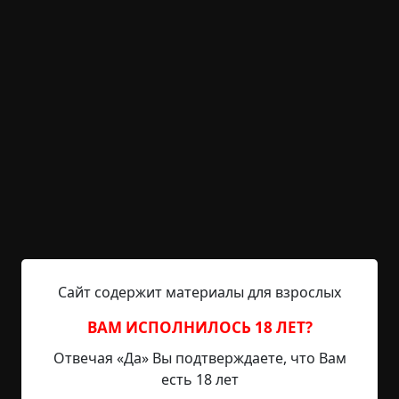
Волчий замок
©
Artem2s
57 мин.
Страшные истории
Hell Inquisitor
28-02-2021, 10:12
Источник
Руки мои слабы, и голова моя склоняется на
грудь под тяжестью прожитых лет и
совершенных грехов, но, хоть большую часть
своей неправедной жизни провел я в молитвах в
Сайт содержит материалы для взрослых
стенах скромного аббатства Штольпе, не могу и
не хочу я уповать на милость Господа нашего.
ВАМ ИСПОЛНИЛОСЬ 18 ЛЕТ?
Велика тяжесть прегрешений моих, и не хватит
ни одной, ни дюжины жизней, чтобы искупить их
Отвечая «Да» Вы подтверждаете, что Вам
молитвами. Идет год 1180 от Рождества
есть 18 лет