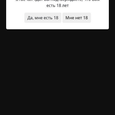
исчез. Ни моих родителей, ни моих друзей — всё
есть 18 лет
исчезло. Никто не слышал о городке Сияющий
Ручей или обитавших там людях. Теперь там
Да, мне есть 18
Мне нет 18
огромное пустое поле на месте, где некогда был
небольшой городок. Похоже, все считают, что
так было всегда. Полагаю, его пожрал туман.
Мое...
Читать полностью
перевод
исчезновения
фотографии
странные люди
+54
1
1 851