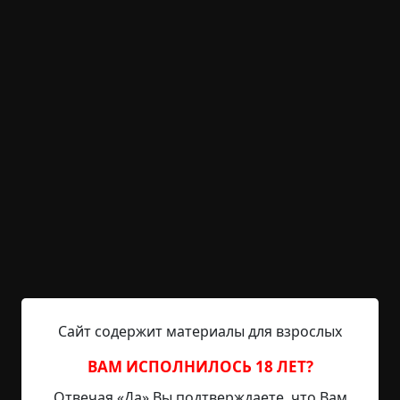
KRIPER.NET
Войти
Возможность незарегистрированным
пользователям писать комментарии и
выставлять рейтинг временно отключена.
Человек из ниоткуда
©
lordpoee
2 мин.
Страшные истории
Hell Inquisitor
10-03-2021, 16:58
Источник
Сайт содержит материалы для взрослых
Неважно, где я сейчас живу. Изначально я
приехал сюда ради университета. Когда я
ВАМ ИСПОЛНИЛОСЬ 18 ЛЕТ?
вернулся, весь город, в котором я вырос, просто
Отвечая «Да» Вы подтверждаете, что Вам