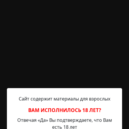
10 мин.
Страшные истории
Hell Inquisitor
30-05-2021, 15:24
Источник
Разум редко хранит давние события, тем более -
если их не стараешься запомнить. Зато память
прочно цепляется за образы, которые, порою,
преследуют нас до конца наших дней - не всегда
осознанно, но всегда - неизбежно. Например,
мой двоюродный дядя Стефан никогда не ходил
в цирк, если там выступали нет, не клоуны -
акробаты. Да и вообще, завидев человека на
крыше одноэтажного дома, он бледнел,...
Сайт содержит материалы для взрослых
Читать полностью
ВАМ ИСПОЛНИЛОСЬ 18 ЛЕТ?
без мистики
заброшенное место
дети
Отвечая «Да» Вы подтверждаете, что Вам
исчезновения
есть 18 лет