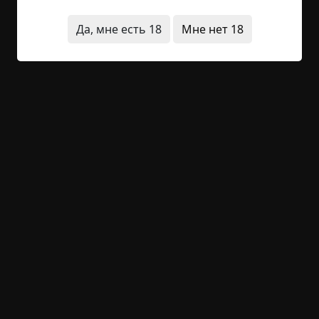
+21
2
1 430
Да, мне есть 18
Мне нет 18
Чутьё
©
Artem2s
11.5 мин.
Страшные истории
Hell Inquisitor
18-05-2021, 09:23
Источник
У меня чутьё. Звучит как-то глупо, да это и есть
глупо, наверное. Не верю я во всяких
экстрасенсов. Ну и мое чутьё тоже не из тех,
которые можно по телеку показывать или, там,
как-то жизнь с его помощью улучшить. Вообще,
я серая мышка, с детства такой. Заурядный,
неброский, заучка, но звезд с неба не хватал,