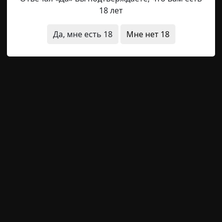
18 лет
омая. Чтобы не раскрывать настоящих имён, назовем её
Да, мне есть 18
Мне нет 18
 со своей семьей в однокомнатной квартире, на 8 этаже
оселке в Новосибирской области, который окружали та
о было ехать часа четыре по виды видавшей дороге. Ро
исчезновения
л
Roomeo
18-11-2024, 09:24
Указать источник!