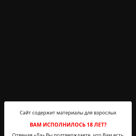
ую попали Ленины родители, мы не знали что делать. 
огда, жизнь в этом городе окончательно потеряла оста
ствующих процедур мы решили уехать. Лена была убита 
 А я... у меня никого не было почти всю жизнь. Я вырос 
что это было
ее ночи
Сайт содержит материалы для взрослых
ВАМ ИСПОЛНИЛОСЬ 18 ЛЕТ?
Митя Шмель
21-11-2024, 12:22
Источник
Отвечая «Да» Вы подтверждаете, что Вам есть