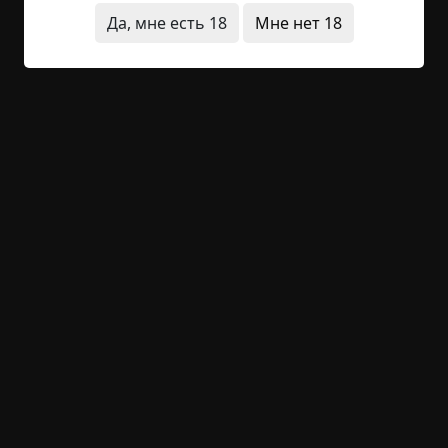
увесистым томиком, взятым из библиотеки. -
Да, мне есть 18
Мне нет 18
Коля, - послышался чуть хрипловатый голос...
Читать полностью
дети
двор
квартира
что это было
звуки
+36
Обсудить
3 100
5 простых правил
©
Феномен страха
4.5 мин.
Страшные истории / Золотой фонд
Феномен страха
4-02-2021, 08:52
Указать источник!