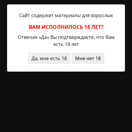
©
Adam red
1.5 мин.
Страшные истории
Сайт содержит материалы для взрослых
Gostmenatr
22-05-2024, 09:47
ВАМ ИСПОЛНИЛОСЬ 18 ЛЕТ?
Указать источник!
Отвечая «Да» Вы подтверждаете, что Вам
Меня зовут Александр Валынков и я учусь на 2
есть 18 лет
курсе в радио-колледже. На данный момент живу
по месту учебы, но я планирую вернуться в свой
Да, мне есть 18
Мне нет 18
родной город. В первый же день учебы я
познакомился с 3 отличными пацанами: Мишей,
Олегом и Диманом. Они также как и я очень
любили сталкинг. Почему любили? Да потому что
их больше нет. Сидели мы дома у Олега и
праздновали окончание учебной недели, как...
Читать полностью
короткие
заброшенное место
звуки
что это
было