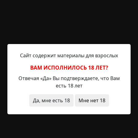
Указать автора!
4.5 мин.
Страшные истории
Helga
22-09-2020, 20:52
Источник
История, написанная анонимусом на /x/, если бы
я её не скопировал, она бы пропала, также как
Сайт содержит материалы для взрослых
Машина, предсказывающая судьбу и Йодовая
комната - Overman. 2-е марта Сегодня было как
ВАМ ИСПОЛНИЛОСЬ 18 ЛЕТ?
всегда скучно. Прошлой ночью мне снились
Отвечая «Да» Вы подтверждаете, что Вам
странные сны. В последнее время такое часто
есть 18 лет
случается. Наверное, это из-за того, что я ем
перед сном. Я слышал, что от некоторых видов
Да, мне есть 18
Мне нет 18
еды бывают кошмары, но эти сны были...
Читать полностью
странные люди
неожиданный финал
дети
необычные состояния
звуки
без мистики