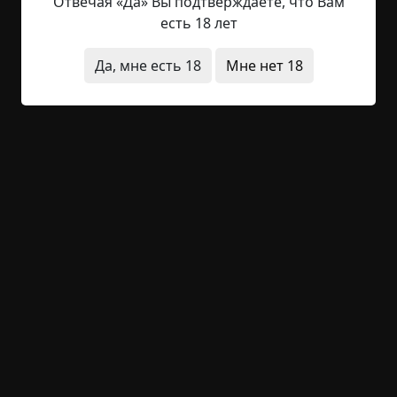
Витька сказал, что если они просидят еще
Отвечая «Да» Вы подтверждаете, что Вам
полчаса, то он, Витька, своими руками пойдет
есть 18 лет
бить морды, причем начнет с жениха. И тогда
его заметут в местную ментовку, сказал...
Да, мне есть 18
Мне нет 18
Читать полностью
деревня
кладбище
что это было
видения
звуки
странная смерть
+61
1
1 924
Бдение
©
Сухов Иван
9 мин.
Страшные истории
august
1-04-2023, 10:18
Указать источник!