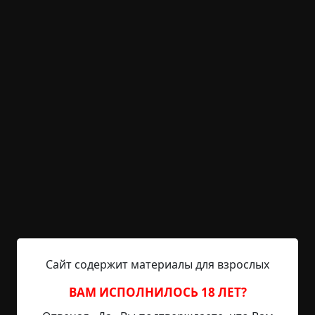
дорога
работа
странные люди
религия
ритуалы
деревня
необычные состояния
исчезновения
+93
3
2 556
Инфаркт
©
Марина и Сергей Дяченко
25 мин.
Страшные истории
Radiance15
16-04-2023, 11:26
Источник
Тимур был из них самый трезвый, во всяком
случае, не налетал на стволы, когда шел.
Сайт содержит материалы для взрослых
Поэтому его посадили за руль. Саня просил — ну,
останьтесь еще, ну, чего вы, хлопцы. «Льются пе-
ВАМ ИСПОЛНИЛОСЬ 18 ЛЕТ?
есни, льются вина, и стучат, стучат, стучат…» Но