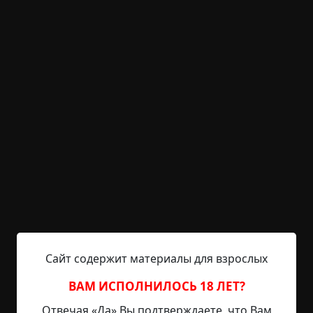
Читать полностью
деревня
существа
зима
ритуалы
странные
люди
+40
Обсудить
1 683
Этот человек
©
Александр Подольский
0.5 мин.
Страшные истории
Prinz Agonii
3-10-2020, 14:35
Источник
Сайт содержит материалы для взрослых
Удалено по запросу правообладателя....
ВАМ ИСПОЛНИЛОСЬ 18 ЛЕТ?
Отвечая «Да» Вы подтверждаете, что Вам
Читать полностью