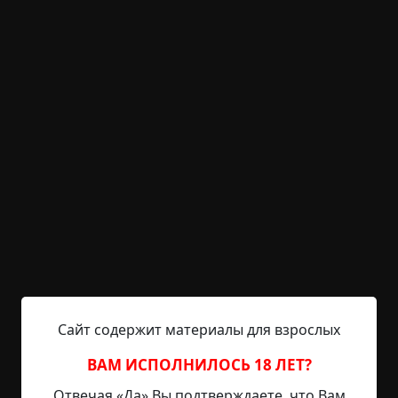
ушла одной из последних, оставив после себя
тонну приятных впечатлений и номер телефона.
Лёгкой, беззаботной походкой я шагал в сторону
дома, наслаждаясь ночной свежестью,
лёгкостью в черепушке и приятными
перспективами. Мысли о девушке перемежались
с воспоминаниями о хорошо проведённом
вечере и предвкушением выходных. И всё это в
одно мгновение рассыпалось прахом.
— Слушай, а знатная краля, — мерзкий
писклявый голос резанул слух, словно скрип
пенопласта по листу металла.
Сайт содержит материалы для взрослых
Я замер как вкопанный и осмотрелся.
Погружённый в приятные мысли, я не заметил,
ВАМ ИСПОЛНИЛОСЬ 18 ЛЕТ?
как оказался рядом со злосчастной стеной.
Отвечая «Да» Вы подтверждаете, что Вам