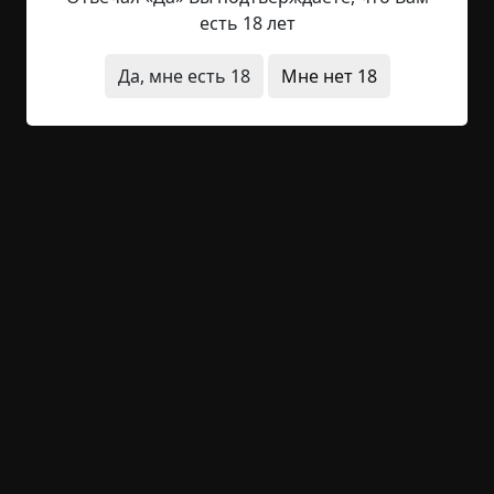
— Кто здесь? — нервно спросил я ночную
есть 18 лет
темноту.
Да, мне есть 18
Мне нет 18
Писклявый голосок словно не заметил моего
вопроса.
— Ты, эта, позвони ей, не упускай шанс.
Другой голос, чуть пониже первого, но не менее
мерзотный, издал похабный смешок, от
которого меня передёрнуло, и поддакнул:
— Ага, и с нами познакомишь.
Оба невидимых собеседника рассмеялись,
словно только что прозвучала остроумнейшая
шутка. Мне же, наоборот, смеяться совсем не
хотелось, и весёлого во всей этой ситуации я