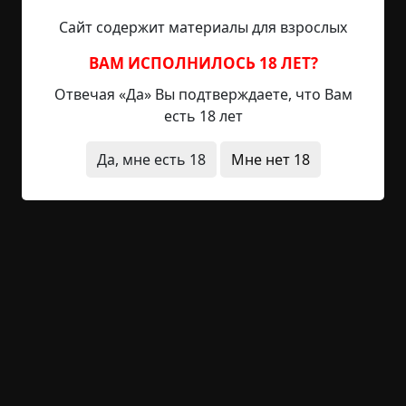
ярких купальниках и плавках, куча детей, но
Сайт содержит материалы для взрослых
глаза Гарриет были прикованы к Грейди —
опасность утонуть ему не грозила, и мальчик с
ВАМ ИСПОЛНИЛОСЬ 18 ЛЕТ?
сияющей озорной улыбкой подплывал к берегу.
Отвечая «Да» Вы подтверждаете, что Вам
Любопытство, подумала Гарриет, заставляет
есть 18 лет
любого мальчишку заглянуть за забор, невзирая
на то, с какой стороны находится он сам.
Да, мне есть 18
Мне нет 18
Лицо Грейди раскраснелось от солнца и натуги,
он выбрался на берег и осмотрелся. Гарриет
крепко взяла его за руку и принялась
отчитывать, пока улыбка не сошла с лица
мальчика, глаза не расширились, и он очень
серьезно и торжественно кивнул, всем своим
видом напоминая глазастую сову. Грейди вовсе
не стремился действовать наперекор, и, стоило
ему хоть раз указать на провинность, он крайне
редко повторял проступок. Гарриет