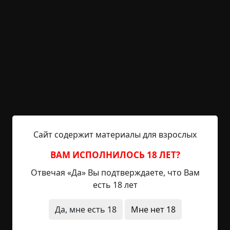
ноги. — Ну и сон.
Он смотрел вперед, оглядывая невероятный
простор и каждый раз, ровно посередине
обзора, виднелся тот самый зеленый островок, в
тени которого он стоял. Какое-то время парень
молчал, плечи его поникли, затем, сделав
судорожный вздох, Олег пошел вперед, в тень
ненавистного островка.
Иногда он находил в себе силы идти, но все чаще
Сайт содержит материалы для взрослых
оставался на островке, где секунды сливались в
часы, а те, в свою очередь, сливались в дни и
ВАМ ИСПОЛНИЛОСЬ 18 ЛЕТ?
месяцы. Да что вообще время значило здесь?
Отвечая «Да» Вы подтверждаете, что Вам
Сначала парень отсчитывал островки.
есть 18 лет
— Семьсот восемьдесят один.
Да, мне есть 18
Мне нет 18
Затем, потеряв счет, ориентиром пришлось