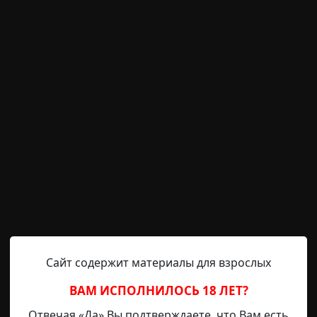
е напротив телевизора, в котором в очередной раз Брюс
атое июля, пять часов по полудни. Он уже отгулял полов
далось, поскольку жена не могла оставить работу. И се
ствие Виктории он немного похозяйничал по дому. Обычн
ные люди
что я сейчас прочитал
любовь
Сайт содержит материалы для взрослых
ВАМ ИСПОЛНИЛОСЬ 18 ЛЕТ?
Radiance15
24-01-2021, 20:58
Источник
Отвечая «Да» Вы подтверждаете, что Вам есть