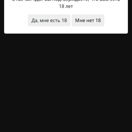
 тяжело больных человека. Один лежал у окна, а кроват
18 лет
о в окне? — как-то спросил тот, что лежал у двери. — О!
ака, напоминающие зверюшек, озеро и лес вдалеке. Каж
Да, мне есть 18
Мне нет 18
седу о том, что происходит за окном. Он видел лодку, р
ый финал
видео
Radiance15
21-01-2021, 13:35
Указать источник!
го писателя и поэта Джованни Бокаччо, описывающего