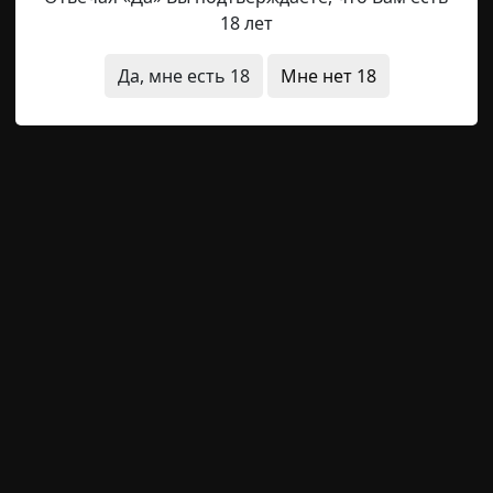
18 лет
пешно плыли по темной воде, вдоль берегов закручива
Да, мне есть 18
Мне нет 18
я кучи у разлапистых коряг. Дорога шла вдоль обрывис
 Кутна-Горе. Ливнями дорогу размыло, колея заполнила
твующему теперь грозила опасность оставить ботинок,
ия
без мистики
 на крупного зверя
Hell Inquisitor
20-07-2021, 09:58
Источник