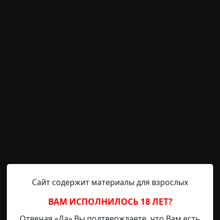
башмаках, с треуголкой национального гвардейца на кр
отворил дверь Жану Лемерсье. Он неуклюже посторонилс
рху посмотрел на его рыжий паричок с таким выражением
то не треснуть прикладом по черепу этого друга врагов
 мистики
за границей
Сайт содержит материалы для взрослых
ВАМ ИСПОЛНИЛОСЬ 18 ЛЕТ?
Hell Inquisitor
26-07-2021, 19:39
Источник
Отвечая «Да» Вы подтверждаете, что Вам есть