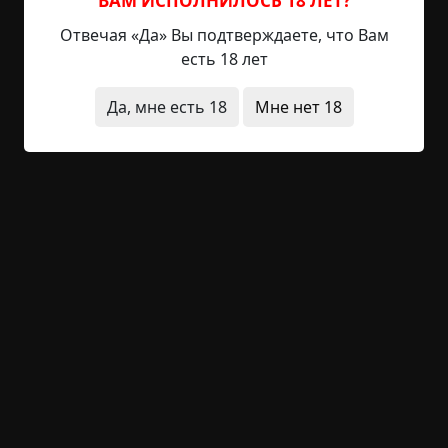
ВАМ ИСПОЛНИЛОСЬ 18 ЛЕТ?
оскалившаяся пасть зеркала. Не понимая, что
происходит, Антон бежит через темноту, а вслед
Отвечая «Да» Вы подтверждаете, что Вам
за ним гонится нечто сюрреалистичное,
есть 18 лет
распадающееся на несколько гротескных,
неестественных...
Да, мне есть 18
Мне нет 18
Читать полностью
дети
сны
что я сейчас прочитал
без
мистики
+30
Обсудить
1 432
Море
©
Николай Новый
2 мин.
Страшные истории