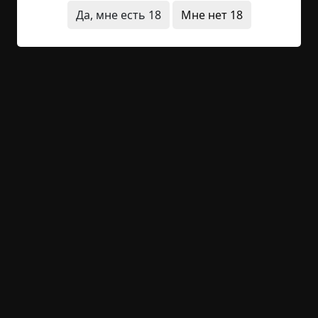
Читать полностью
Да, мне есть 18
Мне нет 18
с пруфами
между строк
странные люди
наука
фотографии
+8
1
1 834
Die Dunkelheit
©
Chekist1937
3.5 мин.
Страшные истории
Hell Inquisitor
11-05-2021, 12:09
Источник
Сов. секретно СССР НАРОДНЫЙ КОМИССАРИАТ
ВНУТРЕННИХ ДЕЛ г. МОСКВА ПРИЛОЖЕНИЕ №1 К
ОТЧЁТУ Перевод текста дневника немецкого