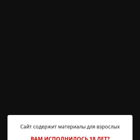
Хвост
Указать автора!
1 мин.
Страшные истории
archive
19-05-2019, 12:54
Указать источник!
Было это давно, лет десять назад. Тогда я жил в
деревне, мне было 15 лет. Как-то пошли мы с
другом на дискотеку в соседнее село (а оно
километрах в десяти от нашего было). Провели
время на ней до часу ночи, потом решили идти
домой вдвоем. После получаса ходьбы до нас
начало доходить понимание того, что мы
совершенно не туда, куда надо, направляемся.
Месяц в ту ночь половинчатый был — на...
Сайт содержит материалы для взрослых
Читать полностью
ВАМ ИСПОЛНИЛОСЬ 18 ЛЕТ?