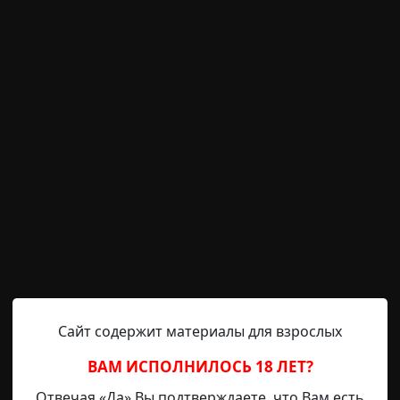
ста
Helga
2-09-2019, 22:18
Источник
ми ходили. Бутылки собирали, костры жгли — в общем,
а гаражами, «Красная Этна» называется, по одноименном
Сайт содержит материалы для взрослых
ле войны в Автозаводской, «Автоваз», значит, а кладбищ
ВАМ ИСПОЛНИЛОСЬ 18 ЛЕТ?
им меркам кладбище это молодое, основано в 1932 по п
Отвечая «Да» Вы подтверждаете, что Вам есть