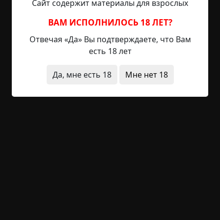
Сайт содержит материалы для взрослых
мультсериал. О создателе данного мультсериала
ничего не известно. Сам по себе мультсериал
ВАМ ИСПОЛНИЛОСЬ 18 ЛЕТ?
представляет из себя восемь видео (семь серий
Отвечая «Да» Вы подтверждаете, что Вам
и видео-анонс), криво нарисованных в пейнте.
есть 18 лет
Повествует сей мультсериал о приключениях
двух щенков (снова собаки... совпадение?). Зовут
Да, мне есть 18
Мне нет 18
этих щенков Пучи (мальчик) и Пенси (девочка).
И, казалось бы, что тут...
Читать полностью
видео
животные
короткие
+1
1
1 278
У них под копытами