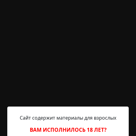
+31
Обсудить
1 284
На потолке
Указать автора!
4.5 мин.
Страшные истории
archive
24-06-2019, 17:37
Указать источник!
Больше никогда не останусь одна в своей
квартире. Тишина одурманивает и звенит в ушах,
как дребезжание стекла. После того случая со
мной постоянно сидит подруга по вечерам, пока
родители не вернутся с работы; друзья меня
Сайт содержит материалы для взрослых
провожают из школы до дома; я всегда нахожусь
в окружении людей, иначе меня начинает
ВАМ ИСПОЛНИЛОСЬ 18 ЛЕТ?