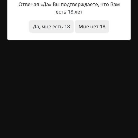
колотить дрожь. Начинается истерика, а отхожу
Отвечая «Да» Вы подтверждаете, что Вам
я от нее долго. Это произошло прошлым летом.
есть 18 лет
Я,...
Да, мне есть 18
Мне нет 18
Читать полностью
квартира
исчезновения
существа
что это
было
архив
+29
Обсудить
1 050
Пещера
Указать автора!
2.5 мин.
Страшные истории
archive
24-06-2019, 17:22
Указать источник!