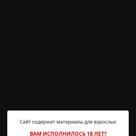
претендую на уникальность, о чем сразу же
предупреждаю. * * * Часть первая, студенческая.
В двухтысячных годах я учился в единственном
высшем учебном заведении нашего небольшого
провинциального городка и, как человек
небогатый, позволить себе отдельную
жилплощадь не мог. А значит, проживал в
общежитии. Представьте себе: единственное
девятиэтажное здание на...
Читать полностью
что это было
архив
+29
1
1 527
Сайт содержит материалы для взрослых
Родонит
ВАМ ИСПОЛНИЛОСЬ 18 ЛЕТ?