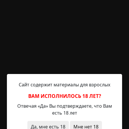
Якорь
Указать автора!
2 мин.
Страшные истории
archive
25-06-2019, 17:16
Указать источник!
Расскажу со слов знакомой девушки случай,
произошедший несколько лет назад в
Краснодарском крае. Моя знакомая (назовем ее
Натальей) ехала в поезде в купейном вагоне.
Сидит, скучает, тут к ней в купе просится парень
Сайт содержит материалы для взрослых
двадцати семи лет, здоровенный, накачанный.
ВАМ ИСПОЛНИЛОСЬ 18 ЛЕТ?
Разговорились — оказалось, он не то
контрактник, не то бывший морпех (девушка
Отвечая «Да» Вы подтверждаете, что Вам
говорила, но я не запомнил). Парень ехал в тот
есть 18 лет
же город, что и...
Да, мне есть 18
Мне нет 18