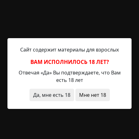
чтобы долго кончаться. Первое время друзья...
Читать полностью
без мистики
деревня
вымышленные
жесть
странные люди
архив
Сайт содержит материалы для взрослых
+36
Обсудить
1 302
ВАМ ИСПОЛНИЛОСЬ 18 ЛЕТ?
Отвечая «Да» Вы подтверждаете, что Вам
есть 18 лет
Как я сторожил офис
Да, мне есть 18
Мне нет 18
Указать автора!
2 мин.
Страшные истории
archive
21-03-2019, 22:52
Указать источник!