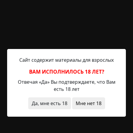
метрополитена...
Читать полностью
метро
видения
призраки
классика
крипипаст
+22
Обсудить
1 875
Сайт содержит материалы для взрослых
ВАМ ИСПОЛНИЛОСЬ 18 ЛЕТ?
Путевой обходчик. Первая
Отвечая «Да» Вы подтверждаете, что Вам
есть 18 лет
история
Указать автора!
Да, мне есть 18
Мне нет 18
1.5 мин.
Страшные истории
Helga
24-08-2019, 23:08
Указать источник!