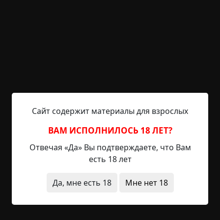
«обруба» высотой метров 10 — 12, антрацитово-
чёрного цвета. По торцу вращается
антрацитовый же «обруч». По поводу мерцания
на краях — как я понял, объект по торцу был
радиально поделен на секторы и светился
непрерывно, но весь сектор не было видно из-за
вращающегося против часовой стрелки обода, в
котором в два ряда были отверстия примерно
двухметрового диаметра. И вот когда обруч
Сайт содержит материалы для взрослых
проходил от одного сектора к другому, в этих
отверстиях загорался свет. С того края, где её
ВАМ ИСПОЛНИЛОСЬ 18 ЛЕТ?
видели мы, наблюдался белый, красный и светло-
Отвечая «Да» Вы подтверждаете, что Вам
зеленый свет, и если на тарелку смотреть с
есть 18 лет
приличного расстояния, могло показаться, что
по периметру при вращении самой тарелки и
Да, мне есть 18
Мне нет 18
обода мелькают разноцветные огни. И при этом
ни единого звука, полнейшая тишина, и только
всё тот же плеск воды, бьющейся о борта лодки.