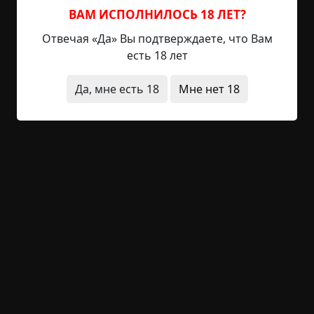
густых лесов, я представлял себя бесстрашным
ВАМ ИСПОЛНИЛОСЬ 18 ЛЕТ?
альпинистом, покоряющим неприступные
Отвечая «Да» Вы подтверждаете, что Вам
вершины. Реальность, как всегда, оказалась
есть 18 лет
немного прозаичнее. Мы приехали сюда с
секцией альпинизма из нашего города. Нас было
Да, мне есть 18
Мне нет 18
человек двадцать, в...
Читать полностью
странные люди
короткие
горы
-1
Обсудить
49
Павлиноглазка
©
Элллль
6.5 мин.
Страшные истории