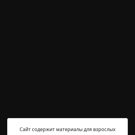
заброшенное место
призраки
что это было
странные люди
0
Обсудить
615
Висячий камень
Указать автора!
2.5 мин.
Страшные истории
33445522
22-04-2025, 20:14
Указать источник!
Саяны… Эти горы всегда казались мне
величественными и одновременно пугающими.
Еще в детстве, когда папа привозил красочные
Сайт содержит материалы для взрослых
журналы с фотографиями заснеженных пиков и