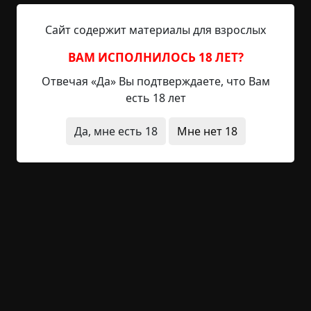
Сайт содержит материалы для взрослых
Читать полностью
ВАМ ИСПОЛНИЛОСЬ 18 ЛЕТ?
деревня
в детстве
квартира
нечистая сила
странные люди
Отвечая «Да» Вы подтверждаете, что Вам
есть 18 лет
+3
Обсудить
2 560
Да, мне есть 18
Мне нет 18
Фонарщик
©
Кир
2 мин.
Страшные истории
Helga
4-09-2019, 09:23
Указать источник!
Свет фонаря влажно отражался от брусчатки,
которой была вымощена Риджент-стрит. Дождь
лил, не переставая, канавы не справлялись с