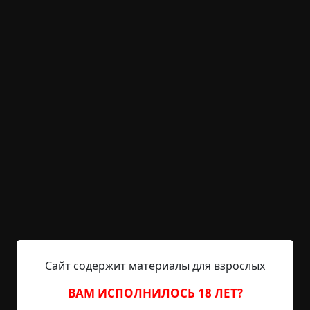
Бабуля
©
Борис Левандовский
18 мин.
Страшные истории
Captain_Torch
10-02-2019, 22:11
Указать источник!
— Лиза! — требовательно задребезжало из
комнаты раздраженным фальцетом. Была
середина немного облачного летнего дня,
освещавшего сквозь расшторенные окна
скромную однокомнатную квартиру,
обставленную старой разношерстной мебелью;
Сайт содержит материалы для взрослых
уличный свет контрастно подчеркивал все
ВАМ ИСПОЛНИЛОСЬ 18 ЛЕТ?
шероховатости выцветших обоев с