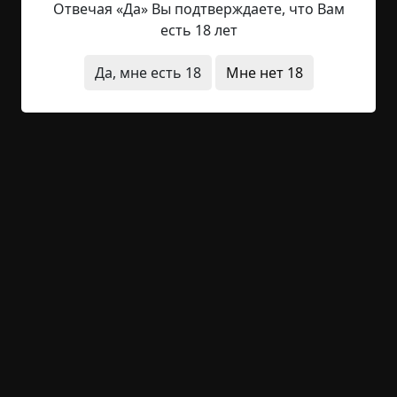
незатейливым рисунком, некогда бывших
Отвечая «Да» Вы подтверждаете, что Вам
салатными, и облупившиеся места на давно не
есть 18 лет
беленом...
Да, мне есть 18
Мне нет 18
Читать полностью
живые мертвецы
необычные состояния
оккультизм
архив
+36
Обсудить
1 256
Зорька
Указать автора!
1.5 мин.
Страшные истории
archive
27-01-2019, 23:59
Указать источник!