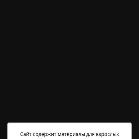
Как я работал в
наркологическом
диспансере
©
Nevada
12 мин.
Золотой фонд / Страшные истории
RAINYDAY8
29-08-2019, 23:33
Источник
Часть 1Выложил это на другом ресурсе, там
посоветовали разместить мои воспоминания по
этому адресу. Все нижеизложенное — чистая
правда. Разные имена носило это прекрасное
заведение, но в памяти рожденных в СССР оно
Сайт содержит материалы для взрослых
укоренилось как ЛТП (лечебно-трудовой