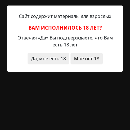
потребуются ли те мосты, что вы так безоглядно
сжигали за собой? Я не задавался столь
сложными вопросами и вот он я теперь –
Сайт содержит материалы для взрослых
уборщик на вокзале в городе мечты. Когда отец
ВАМ ИСПОЛНИЛОСЬ 18 ЛЕТ?
между очередными ходками...
Отвечая «Да» Вы подтверждаете, что Вам
Читать полностью
есть 18 лет
жесть
за границей
звуки
исчезновения
Да, мне есть 18
Мне нет 18
оккультизм
нечистая сила
существа
без
редактирования
+87
5
5 006
Дом без конца ч.2
©
Брайан Расселл