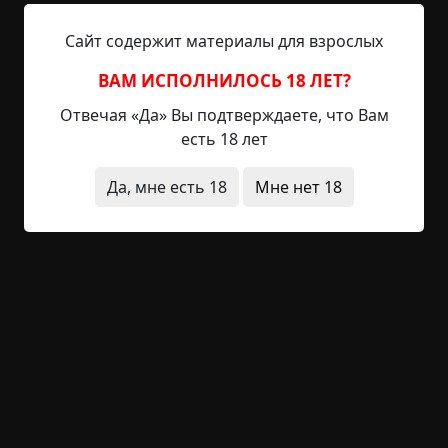
целостность текста. ***Иностранная речь криво
взята из Гугл-переводчика, просьба не ебашить
Сайт содержит материалы для взрослых
автора лингвистической дубиной*** ∗ ∗ ∗ —
Познай внутренний мир своей второй
ВАМ ИСПОЛНИЛОСЬ 18 ЛЕТ?
половинки. –...
Отвечая «Да» Вы подтверждаете, что Вам
есть 18 лет
Читать полностью
Да, мне есть 18
Мне нет 18
странные люди
без редактирования
необычные состояния
ритуалы
оккультизм
-14
Обсудить
1 220
Из будущего в темноту
©
Larry Verton
31.5 мин.
Страшные истории