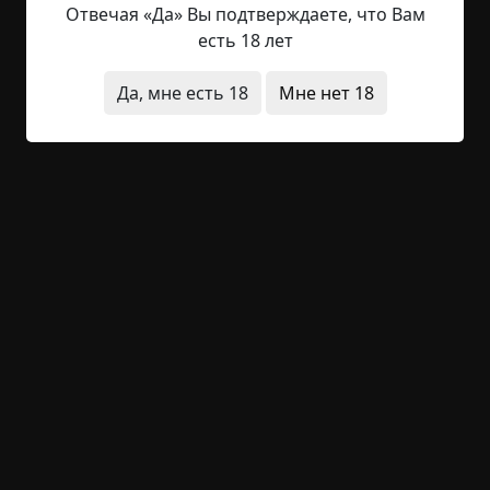
достать денег, чтоб купить баночку почти целых
Отвечая «Да» Вы подтверждаете, что Вам
хобчиков у метро, или: а даст ли тетка...
есть 18 лет
Читать полностью
Да, мне есть 18
Мне нет 18
квартира
предвестия
без редактирования
+12
Обсудить
2 175
Подкрался незаметно
©
Oriella
8 мин.
Страшные истории
Helga
4-09-2019, 16:12
Источник
ВНИМАНИЕ: история содержит ненормативную