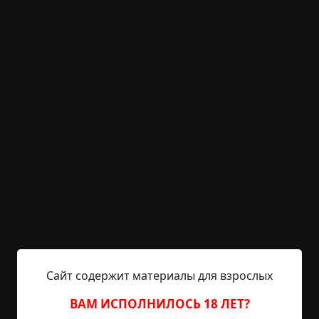
+13
Обсудить
2 001
Ночной курильщик
©
Королькевич
2.5 мин.
Страшные истории
Helga
4-09-2019, 16:13
Источник
ВНИМАНИЕ: история содержит ненормативную
лексику и жаргонизмы. ------ В детстве я вообще
ничего не боялся, даже пауков. А слово фобия
узнал после двадцати лет. Советские люди
вообще ничего нерационального не боялись, а
Сайт содержит материалы для взрослых
я начинал как будущий строитель коммунизма,
так что никаких страхов, тревог (ну, кроме как где
ВАМ ИСПОЛНИЛОСЬ 18 ЛЕТ?