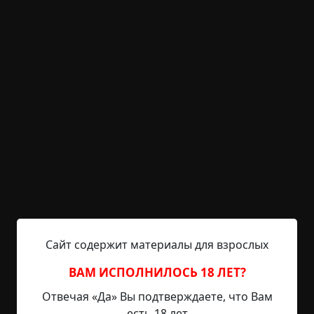
Читать полностью
короткие
юмор
животные
неожиданный
финал
без мистики
+6
1
1 117
Обречённые
©
Effi
8 мин.
Страшные истории
Папа Стиффлера
3-12-2024, 13:01
Источник
Сайт содержит материалы для взрослых
Сколько лет живут собаки - десять-пятнадцать?
Глеб был уверен, что не больше двадцати.
ВАМ ИСПОЛНИЛОСЬ 18 ЛЕТ?
Нормальные собаки, обычные. Но что есть
Отвечая «Да» Вы подтверждаете, что Вам
норма, по сути? Лапа был старым, еще когда
есть 18 лет