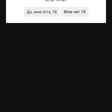
Глебу исполнилось пять. Ушастый белобрысый
мальчик пошел в первый класс, второй; выкурил
Да, мне есть 18
Мне нет 18
сигарету за гаражами и получил отцовского
ремня, первый раз влюбился в грудастую Лерку...
А Лапа все жил. И тогда, когда вместо Лерки...
Читать полностью
проклятия
животные
существа
+12
4
1 317
Клоунада
©
Арет
7.5 мин.
Страшные истории
Rulzzzzz
2-12-2024, 11:33
Источник