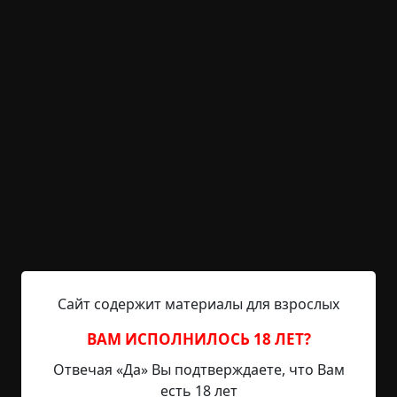
существа
странные люди
ведьмы
+13
1
985
Истории ночного таксиста
Указать автора!
3 мин.
Страшные истории
Препод
21-02-2025, 10:05
Указать источник!
"Блин, ну и денёк выдался," – подумал я,
захлопывая дверь офиса. Пятница, вечер, а я как
Сайт содержит материалы для взрослых
выжатый лимон. Нервы на пределе, в голове гул
от бесконечных совещаний и аврала. Решил не
ВАМ ИСПОЛНИЛОСЬ 18 ЛЕТ?
париться и вызвать такси, хотя обычно езжу на
Отвечая «Да» Вы подтверждаете, что Вам
своей машине. Но сегодня хотелось просто
есть 18 лет
отключиться, не думать о дороге. Приложение