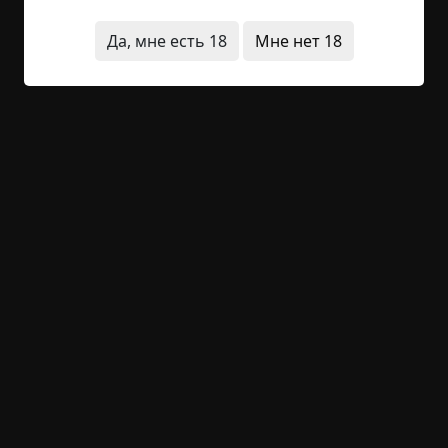
показало, что машина будет через пять минут.
Да, мне есть 18
Мне нет 18
"Эх, хоть отдохну...
Читать полностью
странные люди
предвестия
существа
необычные состояния
призраки
+11
2
1 485
Экстрасенс
©
Иван Кудинов
9.5 мин.
Страшные истории
Jonathan_Black
18-02-2025, 11:30
Указать источник!