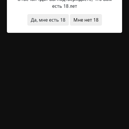
то она несбыточная, на грани фантазии; у кого-
есть 18 лет
то — вполне реализуемая. Стоит только
захотеть, сдвинуться с мертвой точки, побороть
Да, мне есть 18
Мне нет 18
прокрастинацию, и вот весь мир лежит у твоих
ног, а звезды с неба падают прямо в ладони.
Достичь чего-то, пробиться сквозь терновый
куст сомнения и страха, взять жизнь в свои руки
и блистать. Вполне возможно, не так ли?...
Читать полностью
болезнь
странные люди
необычные
состояния
без мистики
+2
Обсудить
556