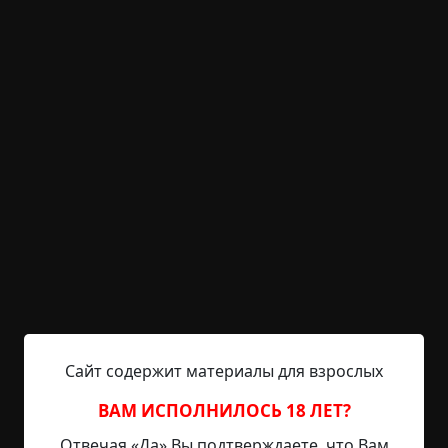
KRIPER.NET
Войти
Возможность незарегистрированным
пользователям писать комментарии и
выставлять рейтинг временно отключена.
Предел возможного
©
Jörgen Maktlös
5 мин.
Страшные истории
Jörgen Maktlös
3-06-2025, 10:07
Указать источник!
Сайт содержит материалы для взрослых
ВАМ ИСПОЛНИЛОСЬ 18 ЛЕТ?
У каждого из нас, разумеется, есть мечта. У кого-
Отвечая «Да» Вы подтверждаете, что Вам