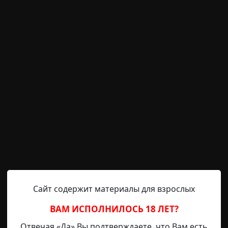
Helga
29-08-2019, 23:58
Указать источник!
 сказать, немного не в себе? По крайней мере, не насто
мендовать ей психиатрическую помощь. Хотя, возможн
правдания её нелепым выходкам? Всё началось ещё в д
, где ежедневно выгуливали нашу группу, вечером служи
Сайт содержит материалы для взрослых
ВАМ ИСПОЛНИЛОСЬ 18 ЛЕТ?
Отвечая «Да» Вы подтверждаете, что Вам есть