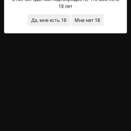
ые люди
18 лет
Да, мне есть 18
Мне нет 18
Helga
29-08-2019, 23:45
Указать источник!
сь самым приключенческим местом во дворе. Обломки де
ьки днём и отмороженные компании вечером. Хотя, да
а лобным местом для игры, где в самый решающий моме
рожающий родительский окрик. Я уже не говорю про
окурить...
дметы