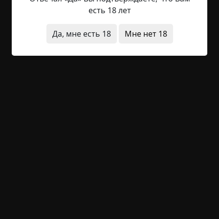
то угасала вместе с последними отсветами дня.
есть 18 лет
Наступала ночь, и темнота сочилась отовсюду.
Квадраты окон, минуту назад бывшие чуть
Да, мне есть 18
Мне нет 18
светлее стен, погасли, сравнявшись с темнотой
комнаты.
Женька встал. Сонная уютность момента
исчезла, темнота влилась в окна, казавшиеся
раньше последним пристанищем света, а
теперь… Окна нужно было завесить. Тишина,
наполненная редким тиканьем часов,
оттеняемая привычным звуком дизеля,
сделалась таинственной и жуткой. Нужно было
раньше встать, подумал Женька. Зажечь газ,
найти свечку в спальне на полке, зажечь огонек.
Теперь все это предстояло делать в темноте,
глаза к которой еще не привыкли.