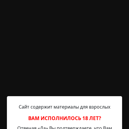
Перспектива заснуть в темной квартире, в
кресле, под взглядом отвешенных окон, без
света, без ужина, словно он маленький и
беспомощный, разом разбудила его.
Пока он сидел в оцепенении, совсем стемнело.
Тишина стала звенящей, темнота – давящей. Еще
оставалось достаточно света, чтобы он, играя с
чернотой в углах, вдоль плинтуса, на дверцах и
полках полированной стенки, порождал какое-то
тайное движение, такого рода, что иногда и
правда становилось жутковато от
невозможности понять: на самом деле это или
просто глаза так воспринимают? Во дворе было
Сайт содержит материалы для взрослых
подозрительно тихо – никаких теток, ни детей,
ни лая собак. Женька вдруг понял, что давно не
ВАМ ИСПОЛНИЛОСЬ 18 ЛЕТ?
слышит ни звука, кроме почтового дизеля и
часов. Надежда на то, что свет вскоре дадут, как-
Отвечая «Да» Вы подтверждаете, что Вам