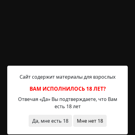
В детстве я часто оставалась дома одна. Мама с
папой работали допоздна, поэтому к
самостоятельности я приучилась быстро. Пока в
школе шли занятия, ещё ничего, тем более,
можно было оставаться в продлёнке, но вот
каникулы, особенно летние, становились
проблемой. Хорошо, что была бабушка. А у
бабушки была дача. Сейчас я понимаю, что на
Сайт содержит материалы для взрослых
даче лучше всего себя чувствуют дети и
пенсионеры. Поэтому...
ВАМ ИСПОЛНИЛОСЬ 18 ЛЕТ?
Читать полностью
Отвечая «Да» Вы подтверждаете, что Вам
есть 18 лет
предметы
что это было
архив
Да, мне есть 18
Мне нет 18
+19
Обсудить
950