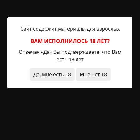
между рядами, разглядывая потрёпанные
чемоданы, пока не заметил его — тощего
старика в выцветшем плаще. Его глаза, один
мутно-белый, другой неестественно чёрный,
Сайт содержит материалы для взрослых
следили за мной. "Купи сумку, парень," —
ВАМ ИСПОЛНИЛОСЬ 18 ЛЕТ?
прошипел он, протягивая коричневый саквояж.
Кожа была тёплой, будто живой. Внутри лежали...
Отвечая «Да» Вы подтверждаете, что Вам
есть 18 лет
Читать полностью
Да, мне есть 18
Мне нет 18
предметы
странные люди
необычные
состояния
видения
существа
ритуалы
-2
1
433
Доза