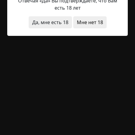
рядовым человеком, живущим повседневными
Отвечая «Да» Вы подтверждаете, что Вам
серыми буднями в век восприятия серости,
есть 18 лет
обыденности, депрессии и тревоги. Сталинки,
хрущёвки, однотипные жутковатые улицы с
Да, мне есть 18
Мне нет 18
хмурыми и недовольными жителями... Всё это -
оболочка духовного разложения, которое
разъедает тебя изнутри почти 24/7. Короче к
чему я это всё? Да просто, что я тоже относился
к этой серой...
Читать полностью
сны
существа
необычные состояния
без
редактирования
короткие
-15
1
805