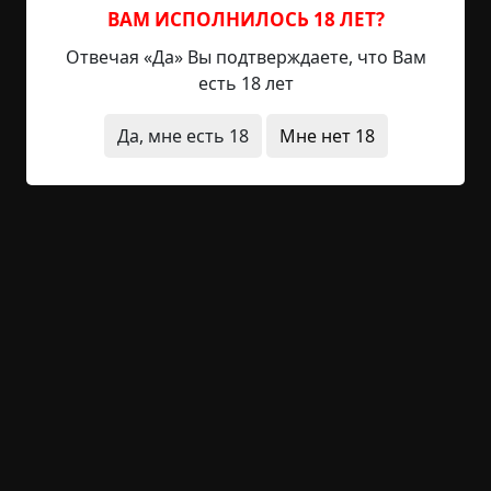
случился один из тех непредвиденных случаев,
ВАМ ИСПОЛНИЛОСЬ 18 ЛЕТ?
когда недостроенный дом и потраченные на
Отвечая «Да» Вы подтверждаете, что Вам
него деньги уже не...
есть 18 лет
Читать полностью
Да, мне есть 18
Мне нет 18
в детстве
заброшенное место
оккультизм
архив
короткие
+21
Обсудить
1 037
Страницы из машины
Указать автора!
10 мин.
Страшные истории
archive
15-05-2019, 20:35
Указать источник!